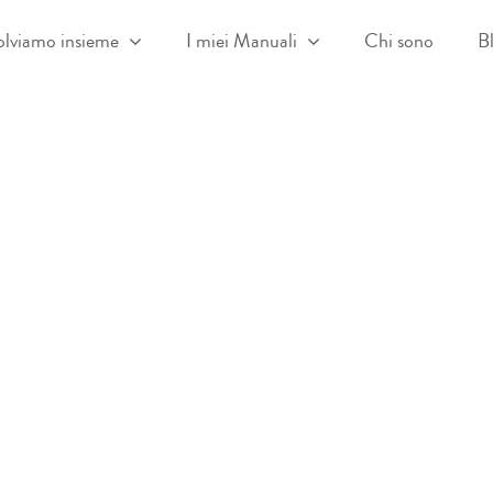
olviamo insieme
I miei Manuali
Chi sono
B