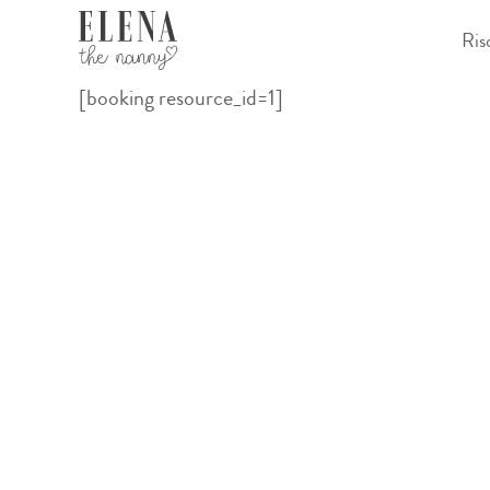
Salta
Ris
al
contenuto
[booking resource_id=1]