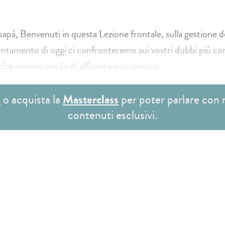
pà, Benvenuti in questa Lezione frontale, sulla gestione d
ntamento di oggi ci confronteremo sui vostri dubbi più co
che avremo modo di affrontare su questo...
n
o acquista la
Masterclass
per poter parlare con 
contenuti esclusivi.