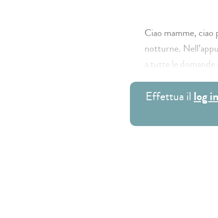
Ciao mamme, ciao pa
notturne. Nell’appu
a tutte le domande 
Effettua il
log i