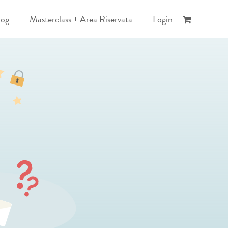
log
Masterclass + Area Riservata
Login