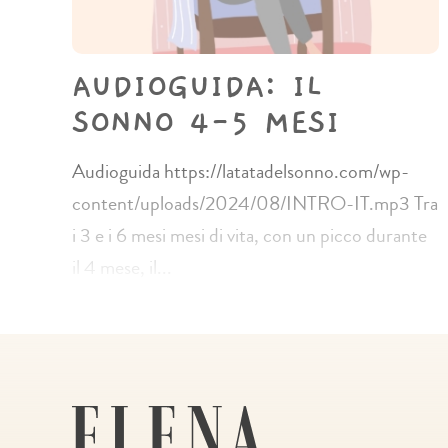
AUDIOGUIDA: IL
SONNO 4-5 MESI
Audioguida https://latatadelsonno.com/wp-
content/uploads/2024/08/INTRO-IT.mp3 Tra
i 3 e i 6 mesi mesi di vita, con un picco durante
il 4 mese, il...