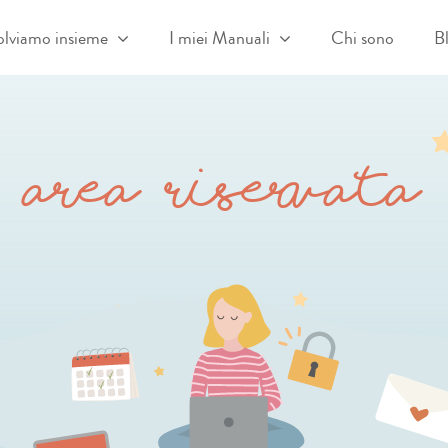
olviamo insieme
I miei Manuali
Chi sono
B
AREA RISERVATA